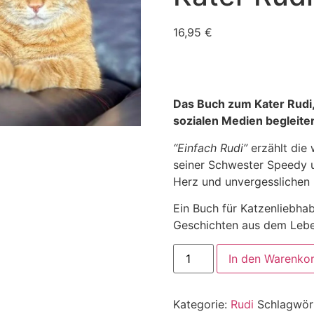
16,95
€
Das Buch zum Kater Rudi
sozialen Medien begleit
“Einfach Rudi”
erzählt die
seiner Schwester Speedy u
Herz und unvergesslichen 
Ein Buch für Katzenliebhab
Geschichten aus dem Lebe
Einfach
In den Warenko
Rudi
-
Das
Buch
Kategorie:
Rudi
Schlagwör