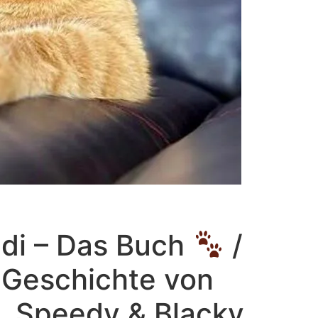
udi – Das Buch
/
 Geschichte von
i, Speedy & Blacky