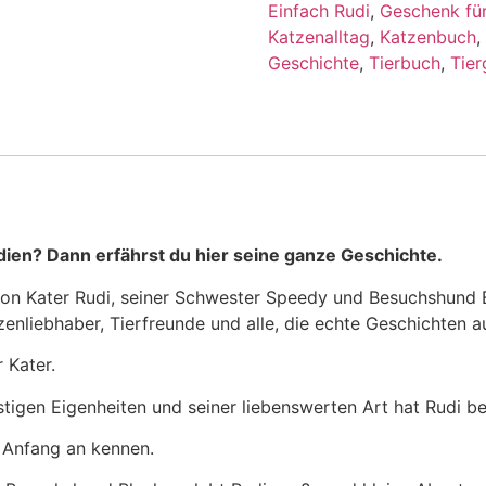
/
Einfach Rudi
,
Geschenk fü
Die
Katzenalltag
,
Katzenbuch
,
wahre
Geschichte
Geschichte
,
Tierbuch
,
Tier
von
Kater
Rudi,
Speedy
&
Blacky
Menge
dien? Dann erfährst du hier seine ganze Geschichte.
on Kater Rudi, seiner Schwester Speedy und Besuchshund B
zenliebhaber, Tierfreunde und alle, die echte Geschichten 
 Kater.
stigen Eigenheiten und seiner liebenswerten Art hat Rudi b
n Anfang an kennen.